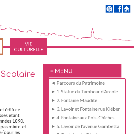
VIE
CULTURELLE
≡ MENU
 Scolaire
◄ Parcours du Patrimoine
► 1. Statue du Tambour d’Arcole
► 2. Fontaine Maudite
► 3. Lavoir et Fontaine rue Kléber
et édifi ce
sses étant
► 4. Fontaine aux Pois-Chiches
 années 1890,
► 5. Lavoir de l'avenue Gambetta
 pas mixte, et
e (pour les