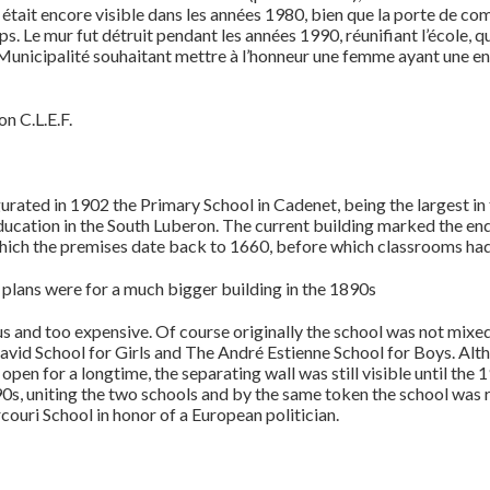
 était encore visible dans les années 1980, bien que la porte de c
s. Le mur fut détruit pendant les années 1990, réunifiant l’école, qu
 Municipalité souhaitant mettre à l’honneur une femme ayant une e
n C.L.E.F.
rated in 1902 the Primary School in Cadenet, being the largest in 
education in the South Luberon. The current building marked the end
which the premises date back to 1660, before which classrooms ha
t plans were for a much bigger building in the 1890s
and too expensive. Of course originally the school was not mixed
avid School for Girls and The André Estienne School for Boys. Alt
n for a longtime, the separating wall was still visible until the 
0s, uniting the two schools and by the same token the school was 
ouri School in honor of a European politician.