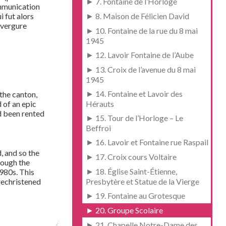
► 7. Fontaine de l’Horloge
ommunication
i fut alors
► 8. Maison de Félicien David
nvergure
► 10. Fontaine de la rue du 8 mai
1945
► 12. Lavoir Fontaine de l’Aube
► 13. Croix de l’avenue du 8 mai
1945
► 14. Fontaine et Lavoir des
the canton,
 of an epic
Hérauts
d been rented
► 15. Tour de l’Horloge – Le
Beffroi
► 16. Lavoir et Fontaine rue Raspail
, and so the
► 17. Croix cours Voltaire
hough the
► 18. Église Saint-Étienne,
1980s. This
rechristened
Presbytère et Statue de la Vierge
► 19. Fontaine au Grotesque
► 20. Groupe Scolaire
► 21. Chapelle Notre-Dame des