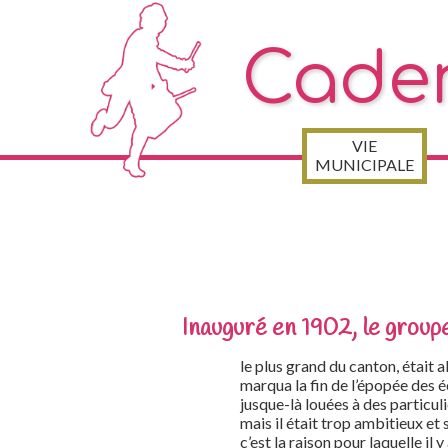
Cade
VIE
MUNICIPALE
Inauguré en 1902, le group
le plus grand du canton, était a
marqua la fin de l’épopée des 
jusque-là louées à des particul
mais il était trop ambitieux et s
c’est la raison pour laquelle il 