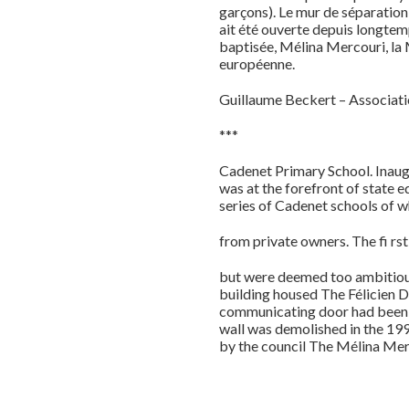
garçons). Le mur de séparation
ait été ouverte depuis longtemp
baptisée, Mélina Mercouri, la
européenne.
Guillaume Beckert – Associatio
***
Cadenet Primary School. Inaugu
was at the forefront of state 
series of Cadenet schools of 
from private owners. The fi rs
but were deemed too ambitious 
building housed The Félicien D
communicating door had been ope
wall was demolished in the 199
by the council The Mélina Merc