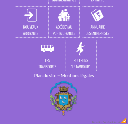
NOUVEAUX
ACCÉDER AU
ANNUAIRE
ARRIVANTS
PORTAIL FAMILLE
DES ENTREPRISES
LES
BULLETINS
TRANSPORTS
"LE TAMBOUR"
Plan du site
~
Mentions légales
Dobeuliou
Création Internet