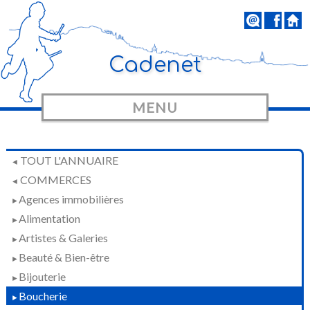
Cadenet
MENU
TOUT L'ANNUAIRE
◄
COMMERCES
◄
Agences immobilières
►
Alimentation
►
Artistes & Galeries
►
Beauté & Bien-être
►
Bijouterie
►
Boucherie
►