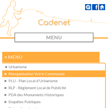
Cadenet
MENU
≡ MENU
◄ Urbanisme
► Réorganisation Voirie Communale
► PLU - Plan Local d'Urbanisme
► RLP - Règlement Local de Publicité
► PDA des Monuments Historiques
► Enquêtes Publiques