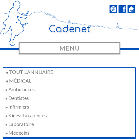
Cadenet
MENU
TOUT L'ANNUAIRE
◄
MÉDICAL
◄
Ambulances
►
Dentistes
►
Infirmiers
►
Kinésithérapeutes
►
Laboratoire
►
Médecins
►