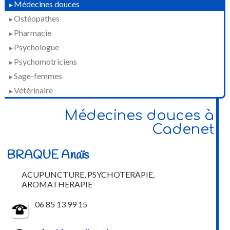
Médecines douces
►
Ostéopathes
►
Pharmacie
►
Psychologue
►
Psychomotriciens
►
Sage-femmes
►
Vétérinaire
►
Médecines douces à
Cadenet
BRAQUE Anaïs
ACUPUNCTURE, PSYCHOTERAPIE,
AROMATHERAPIE
06 85 13 99 15